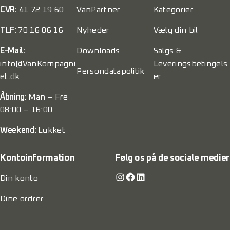
CVR:
41 72 19 60
VanPartner
Kategorier
TLF:
70 16 06 16
Nyheder
Vælg din bil
E-Mail:
Downloads
Salgs &
info@VanKompagni
Leveringsbetingels
Persondatapolitik
et.dk
er
Åbning:
Man – Fre
08:00 – 16:00
Weekend:
Lukket
Kontoinformation
Følg os på de sociale medier
Instagram
Facebook
LinkedIn
Din konto
Dine ordrer