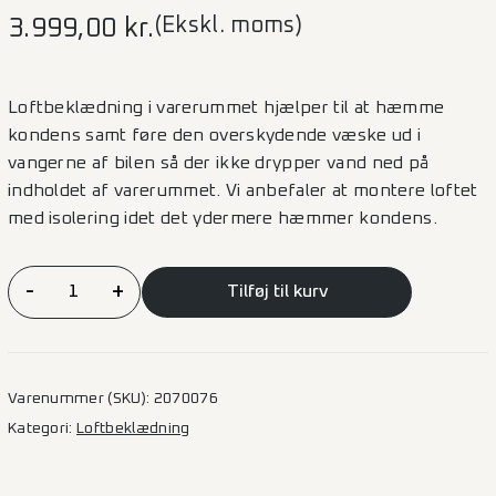
(Ekskl. moms)
3.999,00
kr.
Loftbeklædning i varerummet hjælper til at hæmme
kondens samt føre den overskydende væske ud i
vangerne af bilen så der ikke drypper vand ned på
indholdet af varerummet. Vi anbefaler at montere loftet
med isolering idet det ydermere hæmmer kondens.
Loftbeklædning
-
+
Tilføj til kurv
Finer
Trafic/Primastar
–
L1H2
Varenummer (SKU):
2070076
antal
Kategori:
Loftbeklædning