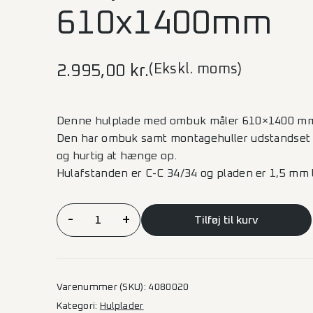
610x1400mm
(Ekskl. moms)
2.995,00
kr.
Denne hulplade med ombuk måler 610×1400 m
Den har ombuk samt montagehuller udstandset 
og hurtig at hænge op.
Hulafstanden er C-C 34/34 og pladen er 1,5 mm 
Hulplade
-
+
Tilføj til kurv
m/ombuk
610x1400mm
antal
Varenummer (SKU):
4080020
Kategori:
Hulplader