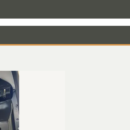
rodukter til varevognen
Nyheder
Mandskabskabiner
VebaBox
Ko