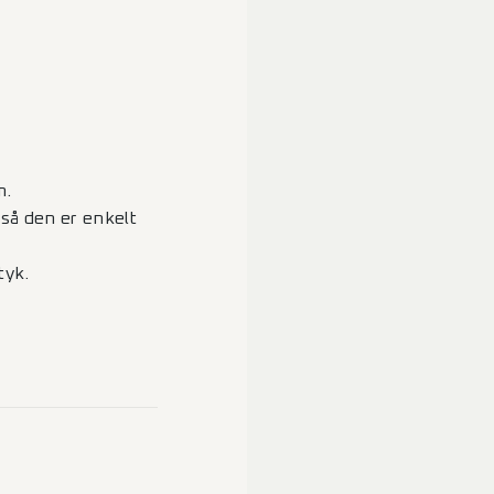
m.
så den er enkelt
tyk.