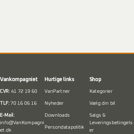
Vankompagniet
Hurtige links
Shop
CVR:
41 72 19 60
VanPartner
Kategorier
TLF:
70 16 06 16
Nyheder
Vælg din bil
E-Mail:
Downloads
Salgs &
info@VanKompagni
Leveringsbetingels
Persondatapolitik
et.dk
er