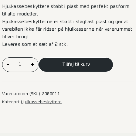
Hjulkassebeskyttere støbt i plast med perfekt pasform
til alle modeller.
Hjulkassebeskytterne er støbt i slagfast plast og gør at
varebilen ikke får ridser på hjulkasserne når varerummet
bliver brugt.
Leveres som et sæt af 2 stk.
Hjulkassebeskyttelse
-
+
Tilføj til kurv
Sprinter
(B)
antal
Varenummer (SKU):
2080011
Kategori:
Hjulkassebeskyttere