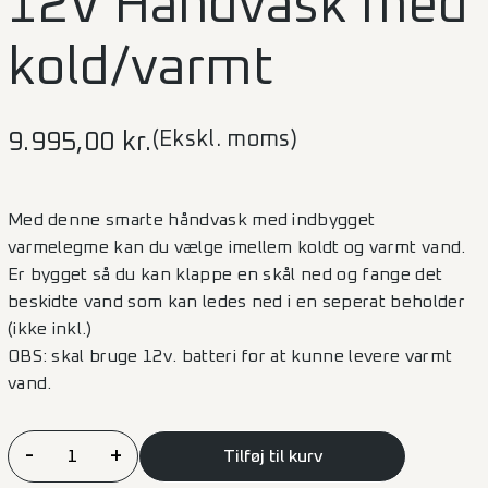
12V Håndvask med
kold/varmt
(Ekskl. moms)
9.995,00
kr.
Med denne smarte håndvask med indbygget
varmelegme kan du vælge imellem koldt og varmt vand.
Er bygget så du kan klappe en skål ned og fange det
beskidte vand som kan ledes ned i en seperat beholder
(ikke inkl.)
OBS: skal bruge 12v. batteri for at kunne levere varmt
vand.
12V
-
+
Tilføj til kurv
Håndvask