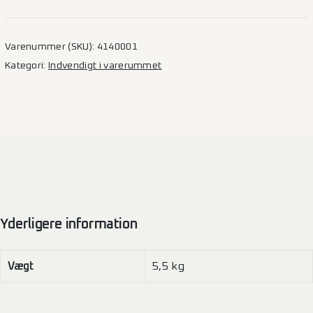
med
kold/varmt
antal
Varenummer (SKU):
4140001
Kategori:
Indvendigt i varerummet
Yderligere information
Vægt
5,5 kg