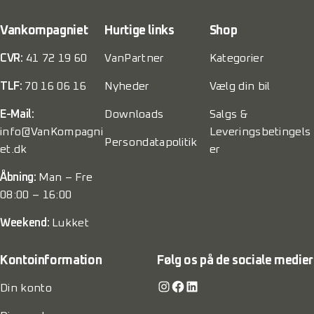
Vankompagniet
Hurtige links
Shop
CVR:
41 72 19 60
VanPartner
Kategorier
TLF:
70 16 06 16
Nyheder
Vælg din bil
E-Mail:
Downloads
Salgs &
info@VanKompagni
Leveringsbetingels
Persondatapolitik
et.dk
er
Åbning:
Man – Fre
08:00 – 16:00
Weekend:
Lukket
Kontoinformation
Følg os på de sociale medier
Instagram
Facebook
LinkedIn
Din konto