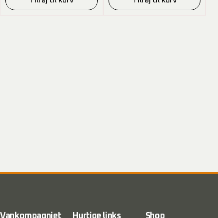
Tilføj til kurv
Tilføj til kurv
Vankompagniet
Hurtige links
Shop