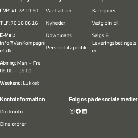
CVR:
41 72 19 60
VanPartner
Kategorier
TLF:
70 16 06 16
Nyheder
Vælg din bil
E-Mail:
Downloads
Salgs &
info@VanKompagni
Leveringsbetingels
Persondatapolitik
et.dk
er
Åbning:
Man – Fre
08:00 – 16:00
Weekend:
Lukket
Kontoinformation
Følg os på de sociale medier
Instagram
Facebook
LinkedIn
Din konto
Dine ordrer