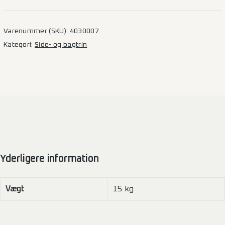
Galvaniseret
–
Boxer/Jumper/Ducato/Movano
Varenummer (SKU):
4030007
antal
Kategori:
Side- og bagtrin
Yderligere information
Vægt
15 kg