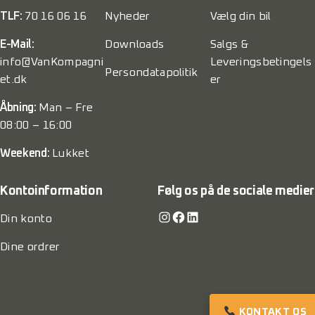
TLF:
70 16 06 16
Nyheder
Vælg din bil
E-Mail:
Downloads
Salgs &
info@VanKompagni
Leveringsbetingels
Persondatapolitik
et.dk
er
Åbning:
Man – Fre
08:00 – 16:00
Weekend:
Lukket
Kontoinformation
Følg os på de sociale medier
Instagram
Facebook
LinkedIn
Din konto
Dine ordrer
KONTAKT OS