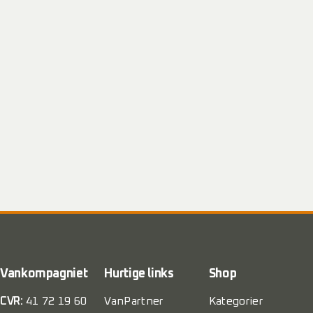
Vankompagniet
Hurtige links
Shop
CVR:
41 72 19 60
VanPartner
Kategorier