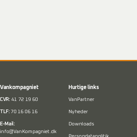
Vankompagniet
Hurtige links
CVR:
41 72 19 60
VanPartner
TLF:
70 16 06 16
Nyheder
E-Mail:
Downloads
info@VanKompagniet.dk
Persondatapolitik