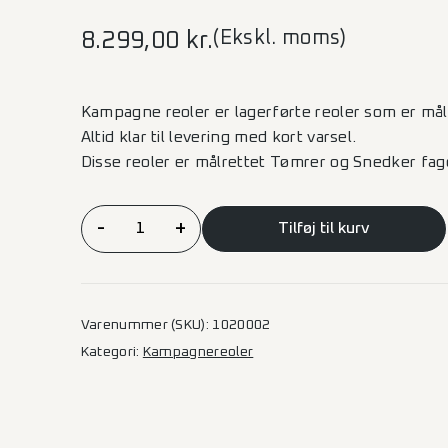
(Ekskl. moms)
8.299,00
kr.
Kampagne reoler er lagerførte reoler som er mål
Altid klar til levering med kort varsel.
Disse reoler er målrettet Tømrer og Snedker fag
ALUCA
-
+
Tilføj til kurv
Kampagnereol
–
Basic
Lille
Varenummer (SKU):
1020002
varebil
Kategori:
Kampagnereoler
L2
–
Venstre
side