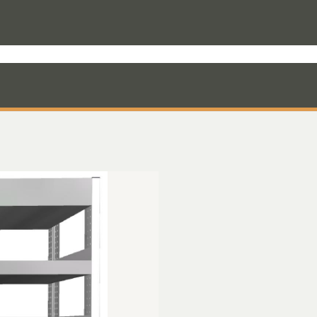
rodukter til varevognen
Nyheder
Mandskabskabiner
VebaBox
Ko