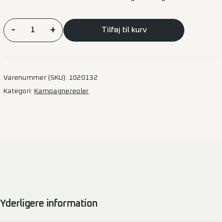
ALUCA
-
+
Tilføj til kurv
Kampagnereol
–
Standard
Mellem
Varenummer (SKU):
1020132
varebil
Kategori:
Kampagnereoler
L1
–
Venstre
side
antal
Yderligere information