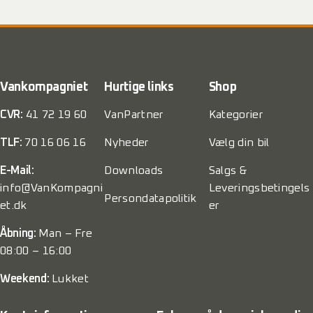
Vankompagniet
Hurtige links
Shop
CVR:
41 72 19 60
VanPartner
Kategorier
TLF:
70 16 06 16
Nyheder
Vælg din bil
E-Mail:
Downloads
Salgs &
info@VanKompagni
Leveringsbetingels
Persondatapolitik
et.dk
er
Åbning:
Man – Fre
08:00 – 16:00
Weekend:
Lukket