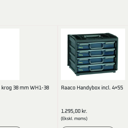
t krog 38 mm WH1-38
Raaco Handybox incl. 4×55
1.295,00
kr.
(Ekskl. moms)