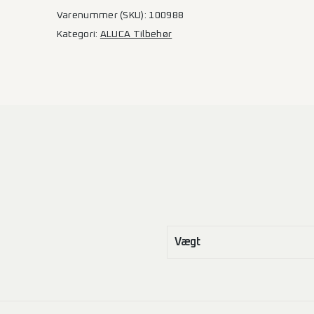
stk.
Varenummer (SKU):
100988
montageknapper
Kategori:
ALUCA Tilbehør
–
2000
mm
antal
Vægt