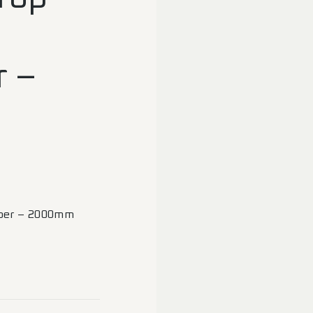
 –
pper – 2000mm