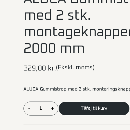
med 2 stk.
montageknapper
2000 mm
(Ekskl. moms)
329,00
kr.
ALUCA Gummistrop med 2 stk. monteringskna
ALUCA
-
+
Tilføj til kurv
Gummistrop
med
2