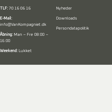
TLF:
70 16 06 16
Nyheder
E-Mail:
Downloads
info@VanKompagniet.dk
Persondatapolitik
Åbning:
Man – Fre 08:00 –
16:00
Weekend:
Lukket
© 2022 VanKompagniet