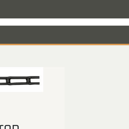
rodukter til varevognen
Nyheder
Mandskabskabiner
VebaBox
Ko
rop