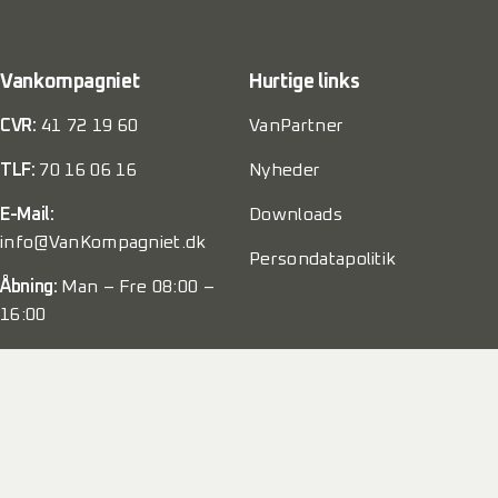
Vankompagniet
Hurtige links
CVR:
41 72 19 60
VanPartner
TLF:
70 16 06 16
Nyheder
E-Mail:
Downloads
info@VanKompagniet.dk
Persondatapolitik
Åbning:
Man – Fre 08:00 –
16:00
Weekend:
Lukket