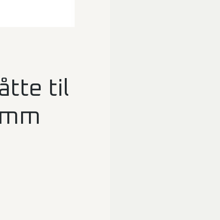
te til
5 mm