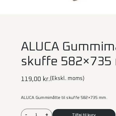
ALUCA Gummimåt
skuffe 582×73
(Ekskl. moms)
119,00
kr.
ALUCA Gummimåtte til skuffe 582×735 mm.
ALUCA
-
+
Tilføj til kurv