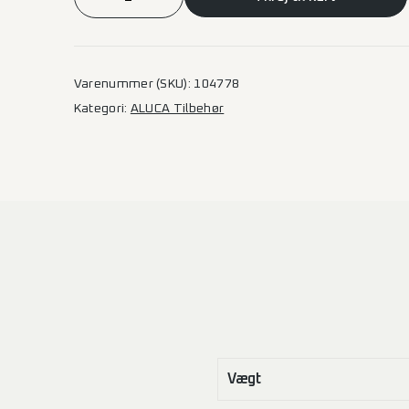
Gummimåtte
til
skuffe
582×735
Varenummer (SKU):
104778
mm
Kategori:
ALUCA Tilbehør
antal
Vægt