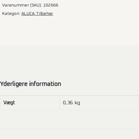
950×520
Varenummer (SKU):
102666
mm
Kategori:
ALUCA Tilbehør
antal
Yderligere information
Vægt
0,36 kg