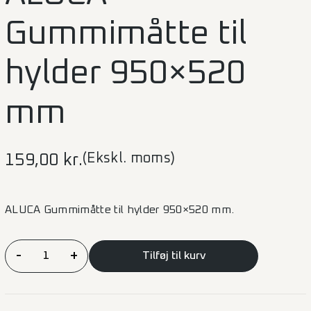
Gummimåtte til
hylder 950×520
mm
(Ekskl. moms)
159,00
kr.
ALUCA Gummimåtte til hylder 950×520 mm.
ALUCA
-
+
Tilføj til kurv
Gummimåtte
til
hylder