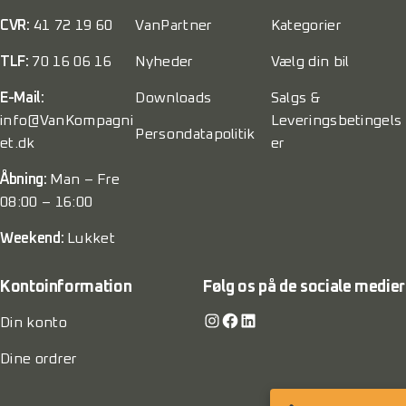
CVR:
41 72 19 60
VanPartner
Kategorier
TLF:
70 16 06 16
Nyheder
Vælg din bil
E-Mail:
Downloads
Salgs &
info@VanKompagni
Leveringsbetingels
Persondatapolitik
et.dk
er
Åbning:
Man – Fre
08:00 – 16:00
Weekend:
Lukket
Kontoinformation
Følg os på de sociale medier
Instagram
Facebook
LinkedIn
Din konto
Dine ordrer