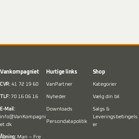
Vankompagniet
Hurtige links
Shop
CVR:
41 72 19 60
VanPartner
Kategorier
TLF:
70 16 06 16
Nyheder
Vælg din bil
E-Mail:
Downloads
Salgs &
info@VanKompagni
Leveringsbetingels
Persondatapolitik
et.dk
er
Åbning:
Man – Fre