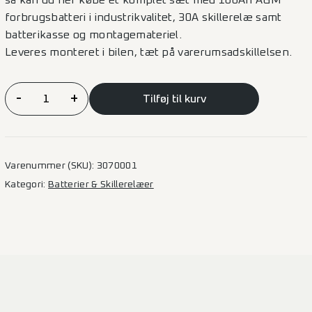
så kan du her købe et komplet sæt med 100Ah AGM
forbrugsbatteri i industrikvalitet, 30A skillerelæ samt
batterikasse og montagemateriel.
Leveres monteret i bilen, tæt på varerumsadskillelsen.
100
-
+
Tilføj til kurv
Ah
AGM
Batteri
Inkl.
Varenummer (SKU):
3070001
Skillerelæ
Kategori:
Batterier & Skillerelæer
og
Montage
antal