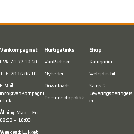
Vankompagniet
Hurtige links
Shop
CVR:
41 72 19 60
VanPartner
Kategorier
TLF:
70 16 06 16
Nyheder
Vælg din bil
E-Mail:
Downloads
Salgs &
info@VanKompagni
Leveringsbetingels
Persondatapolitik
et.dk
er
Åbning:
Man – Fre
08:00 – 16:00
Weekend:
Lukket