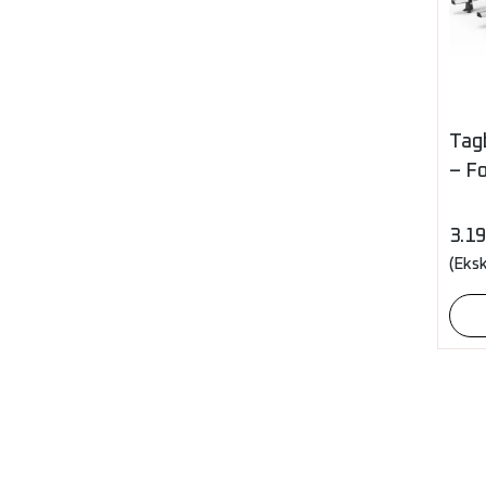
Tagb
– F
3.1
(Eks