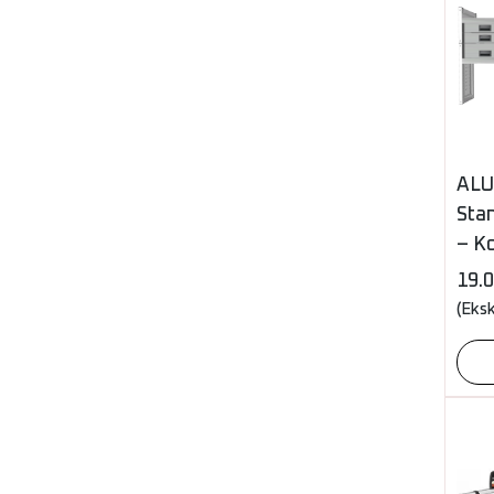
ALU
Stan
– K
19.
(Eks