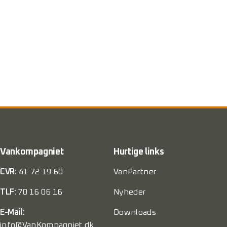
Vankompagniet
Hurtige links
CVR:
41 72 19 60
VanPartner
TLF:
70 16 06 16
Nyheder
E-Mail:
Downloads
info@VanKompagniet.dk