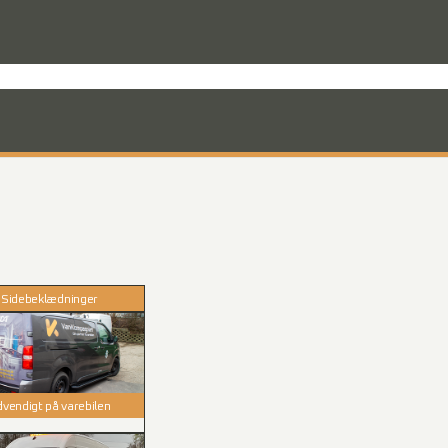
rodukter til varevognen
Nyheder
Mandskabskabiner
VebaBox
Ko
Sidebeklædninger
vendigt på varebilen