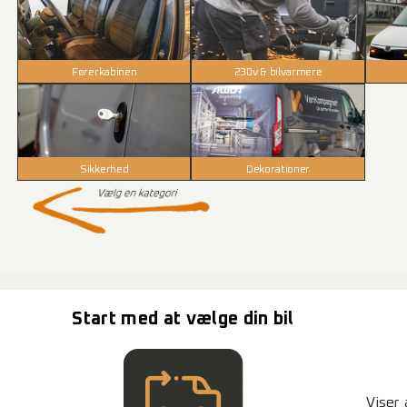
Førerkabinen
230v & bilvarmere
Sikkerhed
Dekorationer
Start med at vælge din bil
Viser 