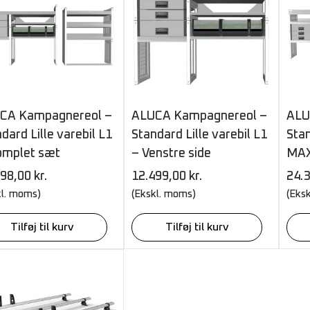
CA Kampagnereol –
ALUCA Kampagnereol –
ALU
dard Lille varebil L1
Standard Lille varebil L1
Stan
omplet sæt
– Venstre side
MAX
098,00
kr.
12.499,00
kr.
24.
kl. moms)
(Ekskl. moms)
(Eks
Tilføj til kurv
Tilføj til kurv