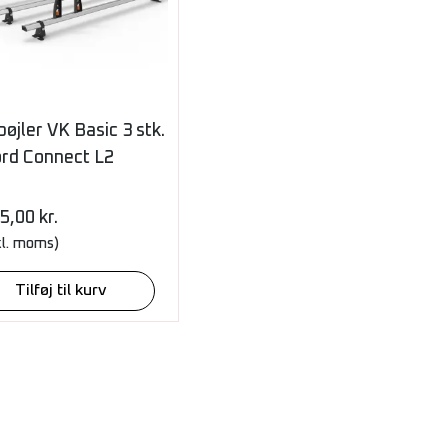
øjler VK Basic 3 stk.
ord Connect L2
95,00
kr.
kl. moms)
Tilføj til kurv