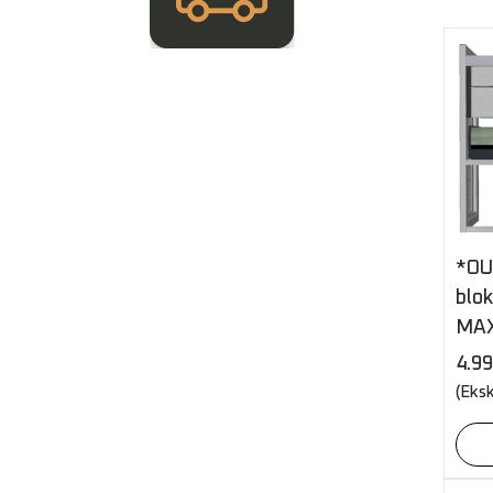
*OU
blok
MAX
4.9
(Eks