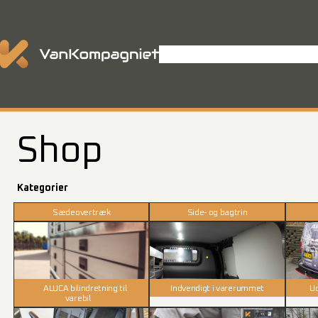
Spring
til
indhold
Shop
Varevognsindretning
P
Shop
Kategorier
Sædeovertræk
Side- og bagtrin
ALUCA bilindretning til
Indvendigt i varerummet
Ud
varebil