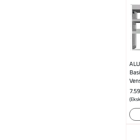
ALU
Basi
Vens
7.5
(Eks