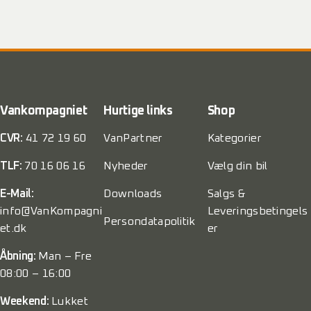
Vankompagniet
Hurtige links
Shop
CVR:
41 72 19 60
VanPartner
Kategorier
TLF:
70 16 06 16
Nyheder
Vælg din bil
E-Mail:
Downloads
Salgs &
info@VanKompagni
Leveringsbetingels
Persondatapolitik
et.dk
er
Åbning:
Man – Fre
08:00 – 16:00
Weekend:
Lukket