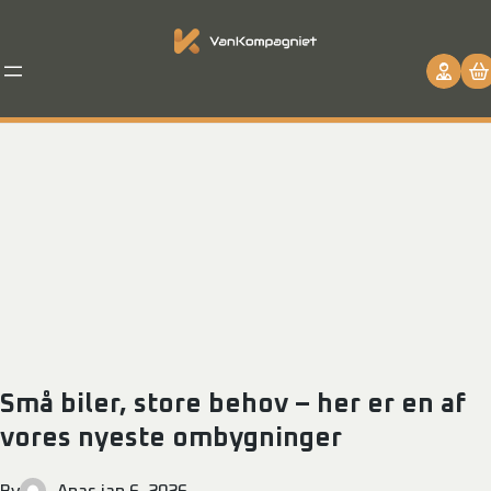
Små biler, store behov – her er en af
vores nyeste ombygninger
By
Anas
.
jan 6, 2026