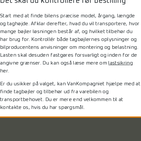
Det skal du kontrollere før bestilling
Start med at finde bilens præcise model, årgang, længde
og taghøjde. Afklar derefter, hvad du vil transportere, hvor
mange bøjler løsningen består af, og hvilket tilbehør du
har brug for. Kontrollér både tagbøjlernes oplysninger og
bilproducentens anvisninger om montering og belastning.
Lasten skal desuden fastgøres forsvarligt og inden for de
angivne grænser. Du kan også læse mere om
lastsikring
her.
Er du usikker på valget, kan VanKompagniet hjælpe med at
finde tagbøjler og tilbehør ud fra varebilen og
transportbehovet. Du er mere end velkommen til at
kontakte os, hvis du har spørgsmål.