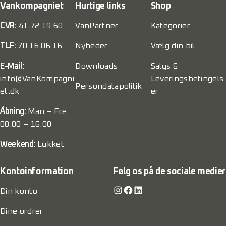
Vankompagniet
Hurtige links
Shop
CVR:
41 72 19 60
VanPartner
Kategorier
TLF:
70 16 06 16
Nyheder
Vælg din bil
E-Mail:
Downloads
Salgs &
info@VanKompagni
Leveringsbetingels
Persondatapolitik
et.dk
er
Åbning:
Man – Fre
08:00 – 16:00
Weekend:
Lukket
Kontoinformation
Følg os på de sociale medier
Instagram
Facebook
LinkedIn
Din konto
Dine ordrer