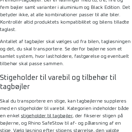
Premium-tagbøjler. Der er løsninger med to, tre, fire og
fem bøjler samt varianter i aluminium og Black Edition. Det
betyder ikke, at alle kombinationer passer til alle biler.
Kontrollér altid produktets kompatibilitet og bilens tilladte
taglast.
Antallet af tagbøjler skal vælges ud fra bilen, tagløsningen
og det, du skal transportere. Se derfor bøjlerne som et
samlet system, hvor lastholdere, fastgørelse og eventuelt
tilbehør skal passe sammen.
Stigeholder til varebil og tilbehør til
tagbøjler
Skal du transportere en stige, kan tagbøjlerne suppleres
med en stigeholder til varebil. Kategorien indeholder både
en enkel
stigeholder til tagbøjler
, der fikserer stigen på
bøjlerne, og Rhino SafeStow til af- og pålæsning af en
stige. Vælg løsning efter stigens størrelse, den valgte