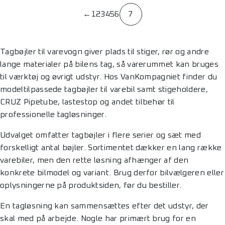
←
1
2
3
4
5
6
7
Tagbøjler til varevogn giver plads til stiger, rør og andre
lange materialer på bilens tag, så varerummet kan bruges
til værktøj og øvrigt udstyr. Hos VanKompagniet finder du
modeltilpassede tagbøjler til varebil samt stigeholdere,
CRUZ Pipetube, lastestop og andet tilbehør til
professionelle tagløsninger.
Udvalget omfatter tagbøjler i flere serier og sæt med
forskelligt antal bøjler. Sortimentet dækker en lang række
varebiler, men den rette løsning afhænger af den
konkrete bilmodel og variant. Brug derfor bilvælgeren eller
oplysningerne på produktsiden, før du bestiller.
En tagløsning kan sammensættes efter det udstyr, der
skal med på arbejde. Nogle har primært brug for en