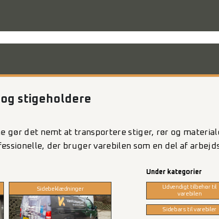
rodukter til varevognen
Nyheder
Mandskabskabiner
VebaBox
Ko
 og stigeholdere
ne gør det nemt at transportere stiger, rør og materi
ofessionelle, der bruger varebilen som en del af arbej
Under kategorier
Udvendigt tilbehør til
Sidebeklædninger
varebilen
Sidebars til varebiler