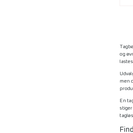
Tagbøj
og øv
lastes
Udval
men d
produk
En ta
stiger
taglø
Find