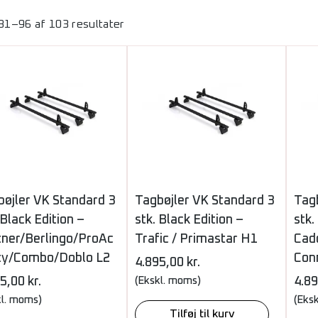
 81–96 af 103 resultater
bøjler VK Standard 3
Tagbøjler VK Standard 3
Tag
 Black Edition –
stk. Black Edition –
stk.
tner/Berlingo/ProAc
Trafic / Primastar H1
Cad
ity/Combo/Doblo L2
Con
4.895,00
kr.
95,00
kr.
(Ekskl. moms)
4.8
kl. moms)
(Eks
Tilføj til kurv