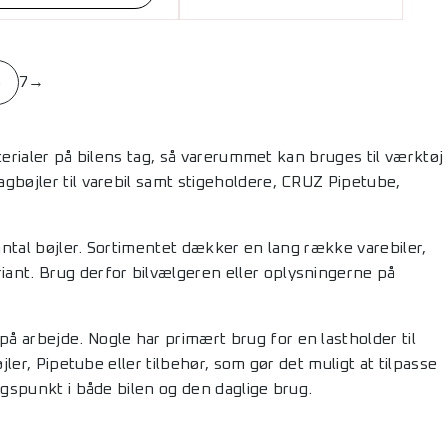
6
7
→
aterialer på bilens tag, så varerummet kan bruges til værktøj
gbøjler til varebil samt stigeholdere, CRUZ Pipetube,
 antal bøjler. Sortimentet dækker en lang række varebiler,
ant. Brug derfor bilvælgeren eller oplysningerne på
å arbejde. Nogle har primært brug for en lastholder til
jler, Pipetube eller tilbehør, som gør det muligt at tilpasse
ngspunkt i både bilen og den daglige brug.