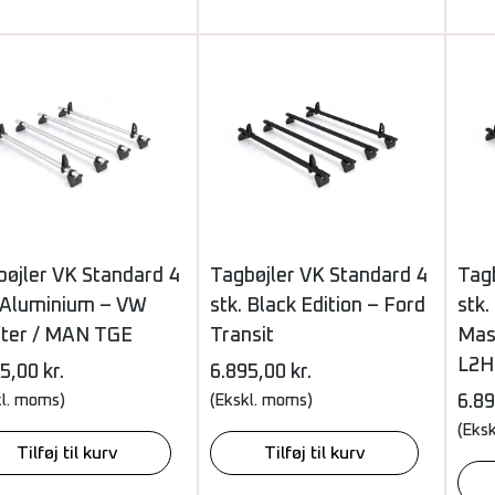
bøjler VK Standard 4
Tagbøjler VK Standard 4
Tag
. Aluminium – VW
stk. Black Edition – Ford
stk.
fter / MAN TGE
Transit
Mast
L2H
95,00
kr.
6.895,00
kr.
kl. moms)
(Ekskl. moms)
6.8
(Eks
Tilføj til kurv
Tilføj til kurv