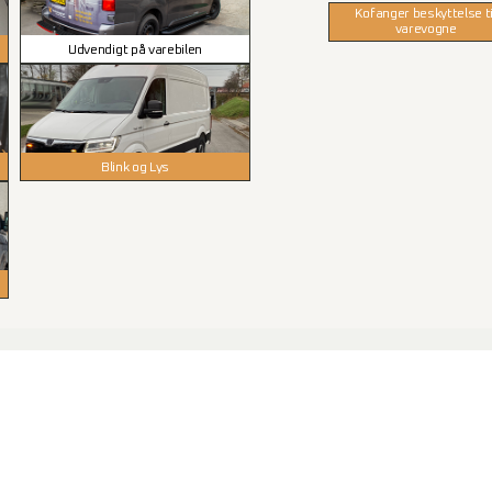
Kofanger beskyttelse ti
varevogne
Udvendigt på varebilen
Blink og Lys