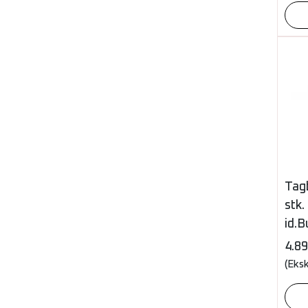
Tag
stk.
id.B
4.8
(Eks