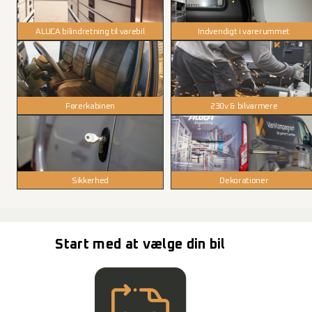
ALUCA bilindretning til varebil
Indvendigt i varerummet
Førerkabinen
230v & bilvarmere
Sikkerhed
Dekorationer
Start med at vælge din bil