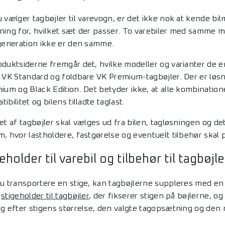
u vælger tagbøjler til varevogn, er det ikke nok at kende 
ning for, hvilket sæt der passer. To varebiler med samme m
 generation ikke er den samme.
oduktsiderne fremgår det, hvilke modeller og varianter de e
, VK Standard og foldbare VK Premium-tagbøjler. Der er løsni
ium og Black Edition. Det betyder ikke, at alle kombinationer
ibilitet og bilens tilladte taglast.
et af tagbøjler skal vælges ud fra bilen, tagløsningen og de
m, hvor lastholdere, fastgørelse og eventuelt tilbehør ska
eholder til varebil og tilbehør til tagbøjle
du transportere en stige, kan tagbøjlerne suppleres med en 
l
stigeholder til tagbøjler
, der fikserer stigen på bøjlerne, o
ng efter stigens størrelse, den valgte tagopsætning og den