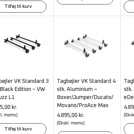
Tilføj til kurv
bøjler VK Standard 3
Tagbøjler VK Standard 4
Tag
 Black Edition – VW
stk. Aluminium –
stk.
uzz L1
Boxer/Jumper/Ducato/
eDel
Movano/ProAce Max
95,00
kr.
4.8
kl. moms)
4.895,00
kr.
(Eks
(Ekskl. moms)
Tilføj til kurv