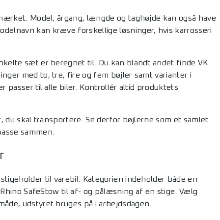
bilmærket. Model, årgang, længde og taghøjde kan også have
odelnavn kan kræve forskellige løsninger, hvis karrosseri
nkelte sæt er beregnet til. Du kan blandt andet finde VK
nger med to, tre, fire og fem bøjler samt varianter i
 passer til alle biler. Kontrollér altid produktets
t, du skal transportere. Se derfor bøjlerne som et samlet
l passe sammen.
r
stigeholder til varebil. Kategorien indeholder både en
g Rhino SafeStow til af- og pålæsning af en stige. Vælg
 måde, udstyret bruges på i arbejdsdagen.