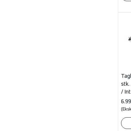
Tag
stk
/ In
6.9
(Eks