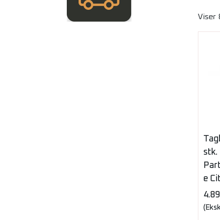
Viser
Tag
stk.
Par
e C
4.8
(Eks