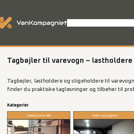
Spring
til
indhold
Shop
Varevognsindretning
P
Tagbøjler til varevogn – lastholdere
Tagbøjler, lastholdere og stigeholdere til varevog
finder du praktiske tagløsninger og tilbehør til pr
Kategorier
Sædeovertræk
Side- og bagtrin