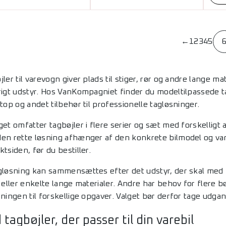
←
1
2
3
4
5
ler til varevogn giver plads til stiger, rør og andre lange m
rigt udstyr. Hos VanKompagniet finder du modeltilpassede ta
top og andet tilbehør til professionelle tagløsninger.
get omfatter tagbøjler i flere serier og sæt med forskelligt
en rette løsning afhænger af den konkrete bilmodel og vari
tsiden, før du bestiller.
gløsning kan sammensættes efter det udstyr, der skal med p
 eller enkelte lange materialer. Andre har behov for flere bø
sningen til forskellige opgaver. Valget bør derfor tage udga
 tagbøjler, der passer til din varebil