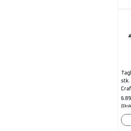
Tag
stk
Cra
6.8
(Eks