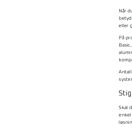
Når d
betyd
eller
På pr
Basic
alumin
kompat
Antall
syste
Stig
Skal 
enke
løsni