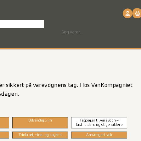
ntakt os
Download
S
ø
g
aler sikkert på varevognens tag. Hos VanKompagniet
dsdagen.
Udvendig trim
Tagbøjler til varevogn –
lastholdere og stigeholdere
Trinbræt, side- og bagtrin
Anhængertræk